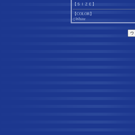
【ＳＩＺＥ】
【COLOR】
◇White