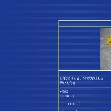
S/浮力5.8ｋｇ、M/浮力5.8ｋｇ
股ひも付き
■価格
◇1,000円
【ＣＯＬＯＲ】