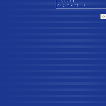
【ＳＩＺＥ】
◇S（～70ｃｍ） ◇）